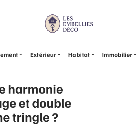
pement
Extérieur
Habitat
Immobilier
e harmonie
age et double
e tringle ?