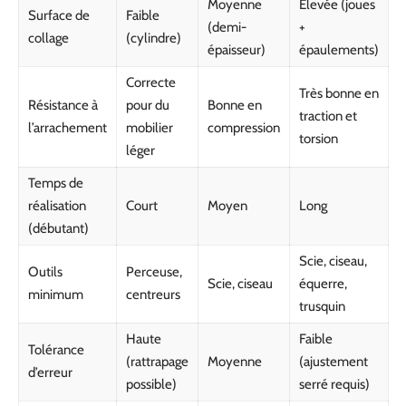
Moyenne
Élevée (joues
Surface de
Faible
(demi-
+
collage
(cylindre)
épaisseur)
épaulements)
Correcte
Très bonne en
Résistance à
pour du
Bonne en
traction et
l’arrachement
mobilier
compression
torsion
léger
Temps de
réalisation
Court
Moyen
Long
(débutant)
Scie, ciseau,
Outils
Perceuse,
Scie, ciseau
équerre,
minimum
centreurs
trusquin
Haute
Faible
Tolérance
(rattrapage
Moyenne
(ajustement
d’erreur
possible)
serré requis)